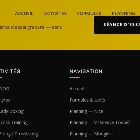
ACCUEIL
ACTIVITÉS
FORMULES
PLANNING
SÉANCE D'ESS
ance d'essai gratuite — sans
TIVITÉS
NAVIGATION
 WOD
Accueil
 Hyrox
Formules & tarifs
 Lady Boxing
Planning — Nice
 Cross Training
Planning — Villeneuve-Loubet
Biking / Crossbiking
Planning — Mougins