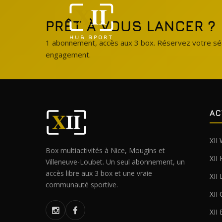
PRÊT À VOUS LANCER ?
HUB SPORT
1 abonnement, accès aux 3 box. Réservez votre sé
engagement.
AC
XII
Box multiactivités à Nice, Mougins et
XII
Villeneuve-Loubet. Un seul abonnement, un
accès libre aux 3 box et une vraie
XII
communauté sportive.
XII
XII 