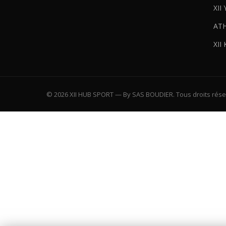
XII 
AT
XII
© 2026 XII HUB SPORT — By SAS BOUDIER. Tous droits rése