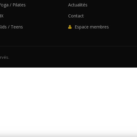
Yoga / Pilates
Actualités
HX
Contact
 Kids / Teens
Espace membres
rvés.