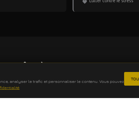
Lutter contre le stress
PRÊT À COMMENCER ?
TOU
nce, analyser le trafic et personnaliser le contenu. Vous pouvez
identialité
LE PLANNING
RÉSERVEZ VOTRE SÉANCE D