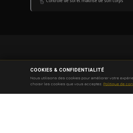
Contrôle de soi et maîtrise de son corps
COOKIES & CONFIDENTIALITÉ
Nous utilisons des cookies pour améliorer votre expérie
choisir les cookies que vous acceptez.
Politique de conf
VOIR 